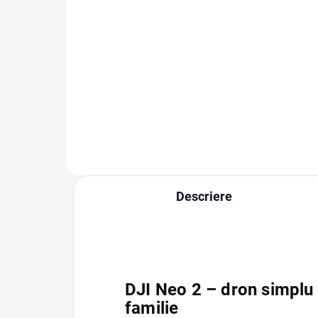
Plan (DJI Neo 2) EU
Pla
119 lei
199
Adaugă în Coş
Descriere
DJI Neo 2 – dron simplu 
familie