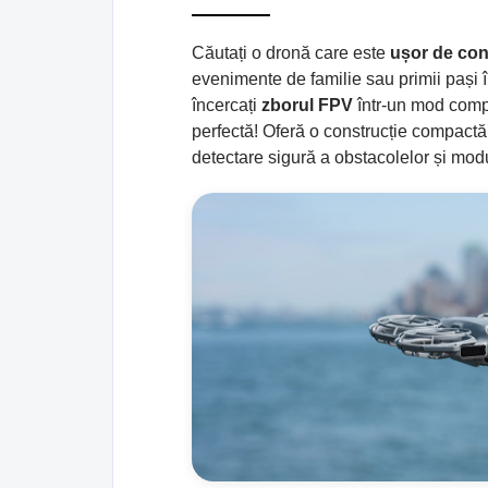
Căutați o dronă care este
ușor de con
evenimente de familie sau primii pași 
încercați
zborul FPV
într-un mod com
perfectă! Oferă o construcție compactă, 
detectare sigură a obstacolelor și modu