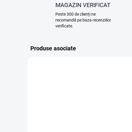
MAGAZIN VERIFICAT
Peste 300 de clienți ne
recomandă pe baza recenziilor
verificate.
Produse asociate
F19.05-13
ÎN STOC
DJI Care Refresh 1-Year
DJI