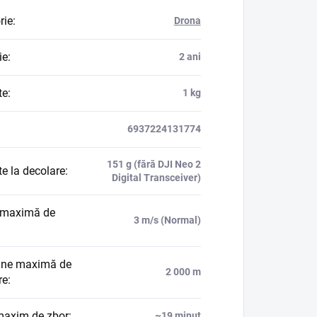
rie
:
Drona
ie
:
2 ani
te
:
1 kg
6937224131774
151 g (fără DJI Neo 2
e la decolare
:
Digital Transceiver)
 maximă de
3 m/s (Normal)
dine maximă de
2 000 m
re
:
axim de zbor
:
~19 minut