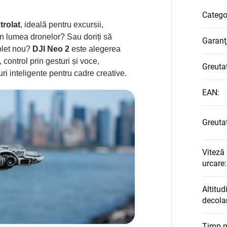
Catego
trolat
, ideală pentru excursii,
în lumea dronelor? Sau doriți să
Garanţ
plet nou?
DJI Neo 2
este alegerea
control prin gesturi și voce,
Greuta
ri inteligente pentru cadre creative.
EAN
:
Greutat
Viteză
urcare
:
Altitu
decola
Timp m