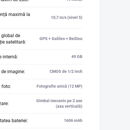
ență maximă la
10,7 m/s (nivel 5)
 global de
GPS + Galileo + BeiDou
ie satelitară
:
e internă
:
49 GB
 de imagine
:
CMOS de 1/2 inch
 foto
:
Fotografie unică (12 MP)
Gimbal mecanic pe 2 axe
zare
:
(axa verticală)
atea bateriei
:
1606 mAh