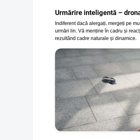
Urmărire inteligentă – dro
Indiferent dacă alergați, mergeți pe m
urmări lin. Vă menține în cadru și rea
rezultând cadre naturale și dinamice.