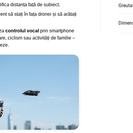
ifica distanța față de subiect.
Greuta
ent să stați în fața dronei și să arătați
Dimens
iza
controlul vocal
prin smartphone
re, ciclism sau activități de familie –
meze.