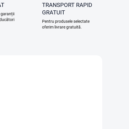
AT
TRANSPORT RAPID
GRATUIT
 garanții
oducători
Pentru produsele selectate
oferim livrare gratuită.
TIP
0271
0275
STOC
ÎN STOC