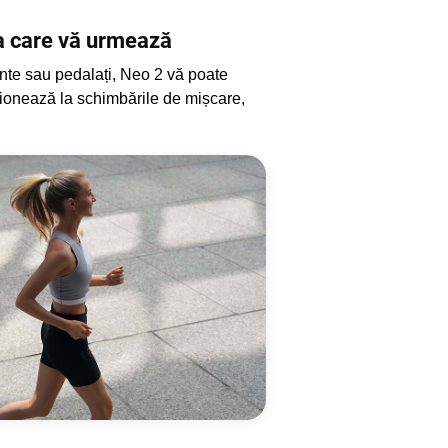
na care vă urmează
unte sau pedalați, Neo 2 vă poate
cționează la schimbările de mișcare,