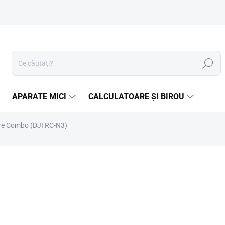
Căutare
APARATE MICI
CALCULATOARE ȘI BIROU
ore Combo (DJI RC-N3)
Ă:
DJI
2 030 lei
1 677,69 lei fără TVA
Evaluare
ÎN STOC (DEPOZIT EXTERN