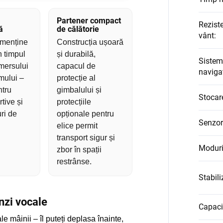
Partener compact
Rezist
ă
de călătorie
vânt
:
 menține
Construcția ușoară
n timpul
și durabilă,
Sistem
 mersului
capacul de
navigaț
mului –
protecție al
ntru
gimbalului și
Stocar
tive și
protecțiile
ri de
opționale pentru
Senzor
elice permit
transport sigur și
Moduri
zbor în spații
restrânse.
Stabili
nzi vocale
Capacit
e mâinii – îl puteți deplasa înainte,