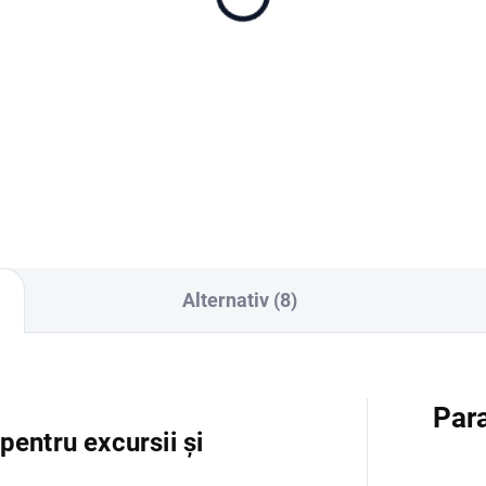
SanDisk Extreme Pro
n (DJI Neo 2) EU
microSDXC 256GB + S
 lei
adaptér
409 lei
Adaugă în Coş
Adaugă în Coş
Alternativ (8)
Para
pentru excursii și