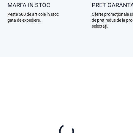
MARFA IN STOC
PRET GARANT
Peste 500 de articole în stoc
Oferte promoționale și
gata de expediere.
de preț redus de la pr
selectați.
TIP
F19.05-14
ÎN STOC
ÎN 
 Care Refresh 2-Year