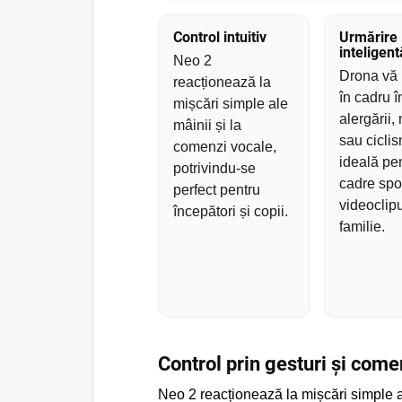
Control intuitiv
Urmărire
inteligent
Neo 2
Drona vă
reacționează la
în cadru î
mișcări simple ale
alergării,
mâinii și la
sau ciclis
comenzi vocale,
ideală pe
potrivindu-se
cadre spor
perfect pentru
videoclipu
începători și copii.
familie.
Control prin gesturi și come
Neo 2 reacționează la mișcări simple al