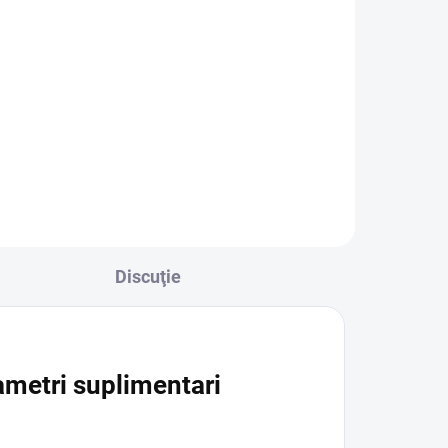
SanDisk Extreme Pro
D
microSDXC 512GB + SD
adaptér
730 lei
Adaugă în Coş
Discuţie
metri suplimentari