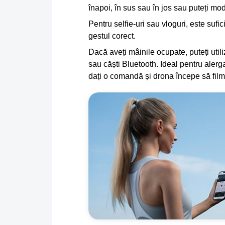
înapoi, în sus sau în jos sau puteți mod
Pentru selfie-uri sau vloguri, este sufici
gestul corect.
Dacă aveți mâinile ocupate, puteți util
sau căști Bluetooth. Ideal pentru alerga
dați o comandă și drona începe să fil