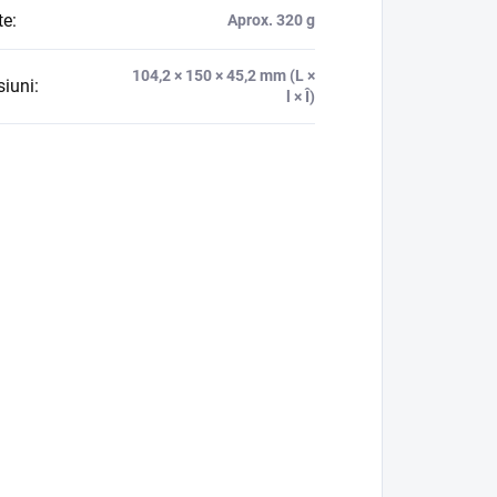
te
:
Aprox. 320 g
104,2 × 150 × 45,2 mm (L ×
iuni
:
l × Î)