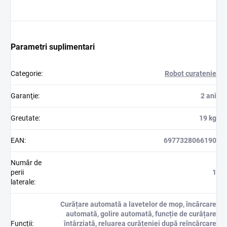
Parametri suplimentari
Categorie
:
Robot curatenie
Garanţie
:
2 ani
Greutate
:
19 kg
EAN
:
6977328066190
Număr de
perii
1
laterale
:
Curățare automată a lavetelor de mop, încărcare
automată, golire automată, funcție de curățare
Funcții
:
întârziată, reluarea curățeniei după reîncărcare