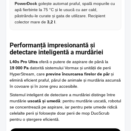
PowerDock
golește automat praful, spală mopurile cu
apă fierbinte la 75 °C și le usucă cu aer cald,
păstrându-le curate și gata de utilizare. Recipient
colector mare de
3,2 l
.
Performanță impresionantă și
detectare inteligentă a murdăriei
L40s Pro Ultra
oferă o putere de aspirare de până la
19 000 Pa
datorită sistemului Vormax și unității de perii
HyperStream, care
previne încurcarea firelor de păr
și
elimină eficient praful, părul de animale și murdăria ascunsă
în covoare și în zone greu accesibile.
Sistemul inteligent de detectare a murdăriei distinge între
murdărie
uscată și umedă
: pentru murdărie uscată, robotul
se concentrează pe aspirare, iar pentru pete umede ridică
celelalte perii și folosește doar perii de mop DuoScrub
pentru o ștergere eficientă.