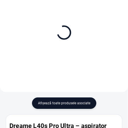
ÎN STOC
ÎN STOC
Dreame Náhradní mop 4
Dreame hlavní kartáč
ks
269 lei
125 lei
Adaugă în Coş
Adaugă în Coş
Afişează toate produsele asociate
Dreame L40s Pro Ultra – aspirator