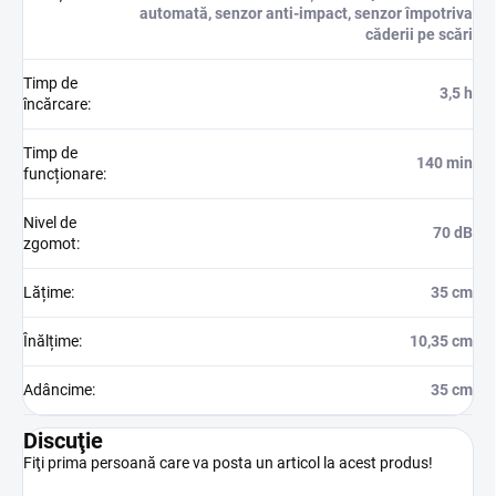
automată, senzor anti-impact, senzor împotriva
căderii pe scări
Timp de
3,5 h
încărcare
:
Timp de
140 min
funcționare
:
Nivel de
70 dB
zgomot
:
Lățime
:
35 cm
Înălțime
:
10,35 cm
Adâncime
:
35 cm
Discuţie
Fiţi prima persoană care va posta un articol la acest produs!