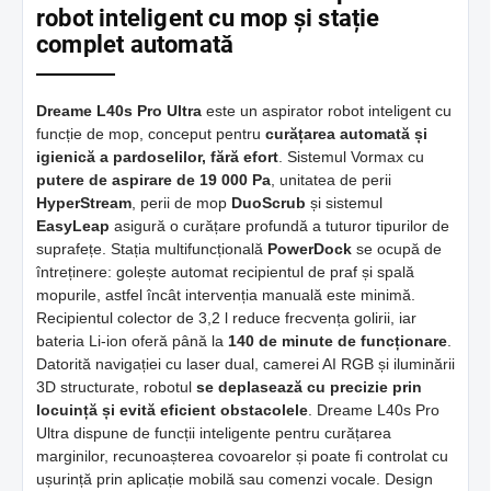
robot inteligent cu mop și stație
complet automată
Dreame L40s Pro Ultra
este un aspirator robot inteligent cu
funcție de mop, conceput pentru
curățarea automată și
igienică a pardoselilor, fără efort
. Sistemul Vormax cu
putere de aspirare de 19 000 Pa
, unitatea de perii
HyperStream
, perii de mop
DuoScrub
și sistemul
EasyLeap
asigură o curățare profundă a tuturor tipurilor de
suprafețe. Stația multifuncțională
PowerDock
se ocupă de
întreținere: golește automat recipientul de praf și spală
mopurile, astfel încât intervenția manuală este minimă.
Recipientul colector de 3,2 l reduce frecvența golirii, iar
bateria Li-ion oferă până la
140 de minute de funcționare
.
Datorită navigației cu laser dual, camerei AI RGB și iluminării
3D structurate, robotul
se deplasează cu precizie prin
locuință și evită eficient obstacolele
. Dreame L40s Pro
Ultra dispune de funcții inteligente pentru curățarea
marginilor, recunoașterea covoarelor și poate fi controlat cu
ușurință prin aplicație mobilă sau comenzi vocale. Design