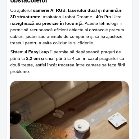
obstacolelor
Cu ajutorul
camerei AI RGB, laserului dual și iluminării
3D structurate
, aspiratorul robot Dreame L40s Pro Ultra
navighează cu precizie în locuință
. Aceste tehnologii îi
permit să recunoască eficient obiecte și obstacole precum
cabluri, jucării sau animale de companie și să își ajusteze
traseul pentru a evita coliziunile și căderile.
Sistemul
EasyLeap
îi permite să depășească praguri de
până la
2,2 cm
și chiar până la 4 cm în cazul pragurilor cu
două trepte, astfel încât trecerea între camere se face fără
probleme.