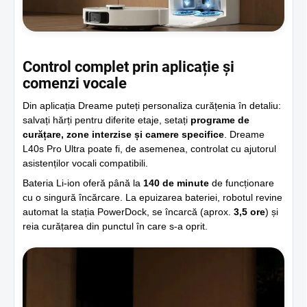
Control complet prin aplicație și
comenzi vocale
Din aplicația Dreame puteți personaliza curățenia în detaliu:
salvați hărți pentru diferite etaje, setați
programe de
curățare, zone interzise și camere specifice
. Dreame
L40s Pro Ultra poate fi, de asemenea, controlat cu ajutorul
asistenților vocali compatibili.
Bateria Li-ion oferă până la
140 de minute
de funcționare
cu o singură încărcare. La epuizarea bateriei, robotul revine
automat la stația PowerDock, se încarcă (aprox.
3,5 ore
) și
reia curățarea din punctul în care s-a oprit.