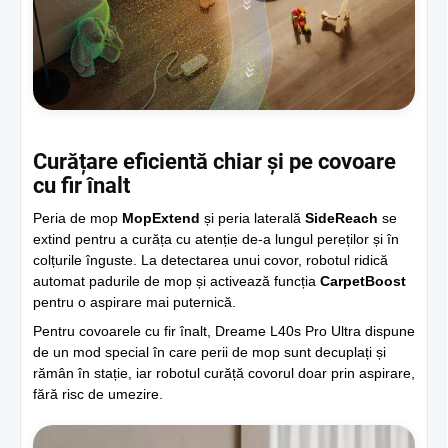
Curățare eficientă chiar și pe covoare
cu fir înalt
Peria de mop
MopExtend
și peria laterală
SideReach
se
extind pentru a curăța cu atenție de-a lungul pereților și în
colțurile înguste. La detectarea unui covor, robotul ridică
automat padurile de mop și activează funcția
CarpetBoost
pentru o aspirare mai puternică.
Pentru covoarele cu fir înalt, Dreame L40s Pro Ultra dispune
de un mod special în care perii de mop sunt decuplați și
rămân în stație, iar robotul curăță covorul doar prin aspirare,
fără risc de umezire.