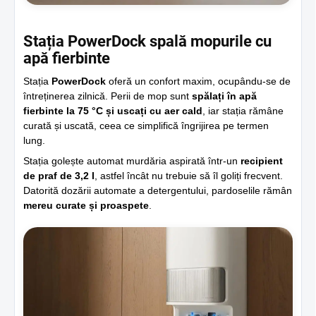
Stația PowerDock spală mopurile cu
apă fierbinte
Stația
PowerDock
oferă un confort maxim, ocupându-se de
întreținerea zilnică. Perii de mop sunt
spălați în apă
fierbinte la 75 °C și uscați cu aer cald
, iar stația rămâne
curată și uscată, ceea ce simplifică îngrijirea pe termen
lung.
Stația golește automat murdăria aspirată într-un
recipient
de praf de 3,2 l
, astfel încât nu trebuie să îl goliți frecvent.
Datorită dozării automate a detergentului, pardoselile rămân
mereu curate și proaspete
.