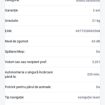
Garanţie
:
2 ani
Greutate
:
21 kg
EAN
:
6977328065568
Nivel de zgomot
:
63 dB
Spălare/Mop:
:
Da
Volum sac sau recipient praf
:
3,20 l
Autonomie la o singură încărcare
220 min.
până la
:
Potrivit pentru părul de animale
:
Da
Tip navigație
:
navigație laser