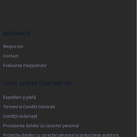
S
u
b
s
o
l
INFORMAȚIE
Despre noi
Contact
Evaluarea magazinului
TOTUL DESPRE CUMPĂRĂTURI
Expediere și plată
Termeni si Conditii Generale
Condiţii reclamaţii
Procesarea datelor cu caracter personal
Protecția datelor cu caracter personal și prelucrarea acestora