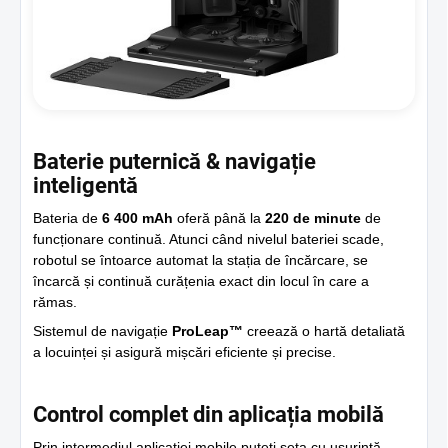
Baterie puternică & navigație
inteligentă
Bateria de
6 400 mAh
oferă până la
220 de minute
de
funcționare continuă. Atunci când nivelul bateriei scade,
robotul se întoarce automat la stația de încărcare, se
încarcă și continuă curățenia exact din locul în care a
rămas.
Sistemul de navigație
ProLeap™
creează o hartă detaliată
a locuinței și asigură mișcări eficiente și precise.
Control complet din aplicația mobilă
Prin intermediul aplicației mobile puteți seta cu ușurință