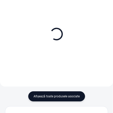
ÎN STOC
ÎN STOC
Dreame Náhradní mop 4
Dreame Dust bag - 3 ks
ks
99 lei
125 lei
Adaugă în Coş
Adaugă în Coş
Afişează toate produsele asociate