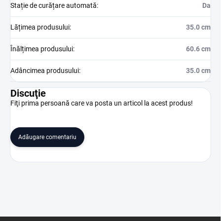
Stație de curățare automată
:
Da
Lățimea produsului
:
35.0 cm
Înălțimea produsului
:
60.6 cm
Adâncimea produsului
:
35.0 cm
Discuţie
Fiţi prima persoană care va posta un articol la acest produs!
Adăugare comentariu