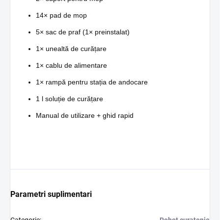
14× pad de mop
5× sac de praf (1× preinstalat)
1× unealtă de curățare
1× cablu de alimentare
1× rampă pentru stația de andocare
1 l soluție de curățare
Manual de utilizare + ghid rapid
Parametri suplimentari
Categorie
:
Robot curatenie