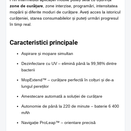
zone de curățare
, zone interzise, programări, intensitatea
mopării și diferite moduri de curățare. Aveți acces la istoricul
curățeniei, starea consumabilelor și puteți urmări progresul
în timp real.
Caracteristici principale
Aspirare și mopare simultan
Dezinfectare cu UV – elimină până la 99,98% dintre
bacterii
MopExtend™ – curățare perfectă în colțuri și de-a
lungul pereților
Amestecare automată a soluției de curățare
Autonomie de până la 220 de minute – baterie 6 400
mAh
Navigație ProLeap™ – orientare precisă