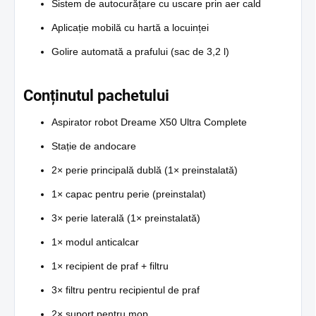
Sistem de autocurățare cu uscare prin aer cald
Aplicație mobilă cu hartă a locuinței
Golire automată a prafului (sac de 3,2 l)
Conținutul pachetului
Aspirator robot Dreame X50 Ultra Complete
Stație de andocare
2× perie principală dublă (1× preinstalată)
1× capac pentru perie (preinstalat)
3× perie laterală (1× preinstalată)
1× modul anticalcar
1× recipient de praf + filtru
3× filtru pentru recipientul de praf
2× suport pentru mop