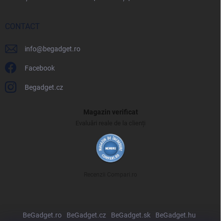
CONTACT
info
@
begadget.ro
Facebook
Begadget.cz
Magazin verificat
Evaluări reale de la clienți
Recenzii Compari.ro
BeGadget.ro
BeGadget.cz
BeGadget.sk
BeGadget.hu