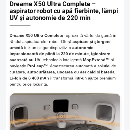
Dreame X50 Ultra Complete –
aspirator robot cu apă fierbinte, lămpi
UV și autonomie de 220 min
Dreame X50 Ultra Complete
reprezintă vârful de gamă în
rândul aspiratoarelor robot. Oferă
aspirare și ștergere
umedă
într-un singur dispozitiv, o
autonomie
impresionantă de până la 220 de minute
,
igienizare
avansată cu UV
, tehnologia inteligentă
MopExtend™
și
navigație
ProLeap™
. Amestecarea automată a soluției de
curățare,
autocurățarea
,
uscarea cu aer cald
și
bateria
Li-Ion de 6 400 mAh
îl transformă într-un ajutor premium
pentru orice locuință.