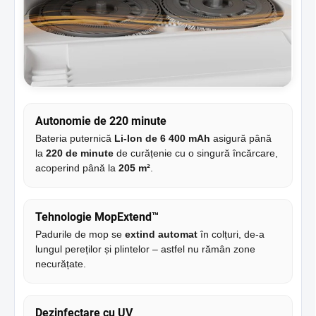
Autonomie de 220 minute
Bateria puternică
Li-Ion de 6 400 mAh
asigură până
la
220 de minute
de curățenie cu o singură încărcare,
acoperind până la
205 m²
.
Tehnologie MopExtend™
Padurile de mop se
extind automat
în colțuri, de-a
lungul pereților și plintelor – astfel nu rămân zone
necurățate.
Dezinfectare cu UV