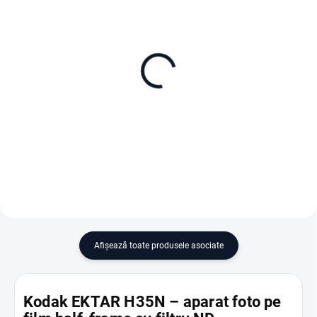
ÎN STOC (DEPOZIT EXTERN)
ÎN STOC (DEPOZIT EXTERN)
Kodak Ektar 100 Color
Kodak Gold 200/135-24
135-36
1-pack
119 lei
65 lei
Adaugă în Coş
Adaugă în Coş
Afişează toate produsele asociate
Kodak EKTAR H35N – aparat foto pe