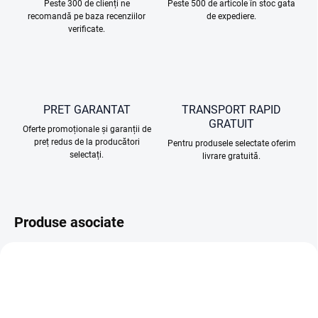
Peste 300 de clienți ne
Peste 500 de articole în stoc gata
recomandă pe baza recenziilor
de expediere.
verificate.
PRET GARANTAT
TRANSPORT RAPID
GRATUIT
Oferte promoționale și garanții de
preț redus de la producători
Pentru produsele selectate oferim
selectați.
livrare gratuită.
Produse asociate