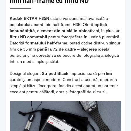
film half-frame cu filtru ND
Kodak EKTAR H35N
este o versiune mai avansată a
popularului aparat foto half-frame H35. Oferă
optică
îmbunătățită
,
element din sticlă în obiectiv
și, în plus, un
filtru ND comutabil
pentru fotografiere în lumină puternică.
Datorită
formatului half-frame
, puteți obține dintr-un singur
film de 35 mm
până la 72 de cadre
– alegerea ideală
pentru oricine dorește să se bucure de fotografia analogică
într-un mod simplu și stilat.
Designul elegant
Striped Black
impresionează prin linii
curate și un aspect modern. Construcția ușoară, operarea
simplă și blitzul încorporat fac din acest aparat un partener
excelent pentru călătorii, oraș și fotografii de zi cu zi.