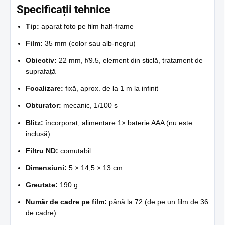
Specificații tehnice
Tip:
aparat foto pe film half-frame
Film:
35 mm (color sau alb-negru)
Obiectiv:
22 mm, f/9.5, element din sticlă, tratament de
suprafață
Focalizare:
fixă, aprox. de la 1 m la infinit
Obturator:
mecanic, 1/100 s
Blitz:
încorporat, alimentare 1× baterie AAA (nu este
inclusă)
Filtru ND:
comutabil
Dimensiuni:
5 × 14,5 × 13 cm
Greutate:
190 g
Număr de cadre pe film:
până la 72 (de pe un film de 36
de cadre)