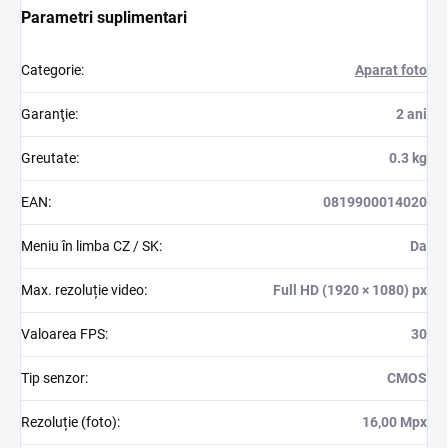
Parametri suplimentari
Categorie
:
Aparat foto
Garanţie
:
2 ani
Greutate
:
0.3 kg
EAN
:
0819900014020
Meniu în limba CZ / SK
:
Da
Max. rezoluție video
:
Full HD (1920 × 1080) px
Valoarea FPS
:
30
Tip senzor
:
CMOS
Rezoluție (foto)
:
16,00 Mpx