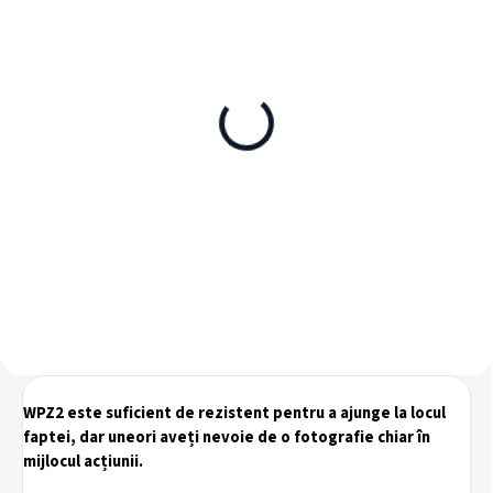
ÎN STOC
ÎN STOC
SanDisk Extreme Pro
SanDisk Extreme Pro
microSDXC 256GB + SD
microSDXC 512GB + SD
adaptér
adaptér
409 lei
730 lei
Adaugă în Coş
Adaugă în Coş
WPZ2 este suficient de rezistent pentru a ajunge la locul
faptei, dar uneori aveți nevoie de o fotografie chiar în
mijlocul acțiunii.