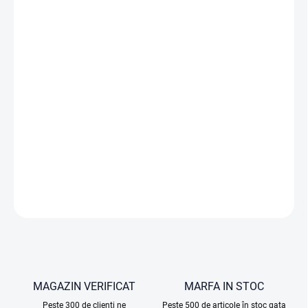
−
+
Adăuga în coş
Aparatul foto digital KODAK WPZ2 este partenerul ideal pentru
toate aventurile dumneavoastră.
Este rezistent la șocuri, rezistent
la praf și pregătit pentru orice aventură. WPZ2 este proiectat
pentru călătorii și utilizare în, pe și sub apă la adâncimi de până la
15 m.
INFORMAŢII DETALIATE
ÎNTREABĂ
MAGAZIN VERIFICAT
MARFA IN STOC
Peste 300 de clienți ne
Peste 500 de articole în stoc gata