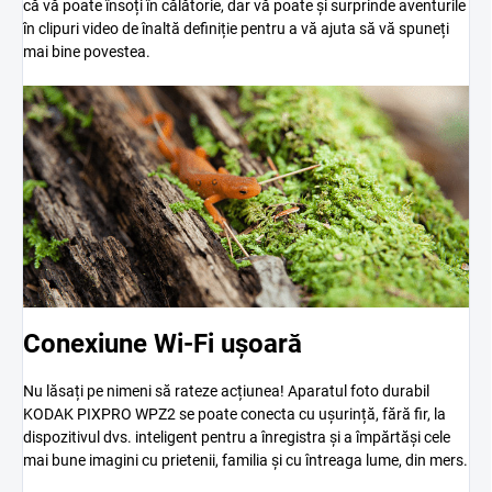
că vă poate însoți în călătorie, dar vă poate și surprinde aventurile
în clipuri video de înaltă definiție pentru a vă ajuta să vă spuneți
mai bine povestea.
Conexiune Wi-Fi ușoară
Nu lăsați pe nimeni să rateze acțiunea! Aparatul foto durabil
KODAK PIXPRO WPZ2 se poate conecta cu ușurință, fără fir, la
dispozitivul dvs. inteligent pentru a înregistra și a împărtăși cele
mai bune imagini cu prietenii, familia și cu întreaga lume, din mers.