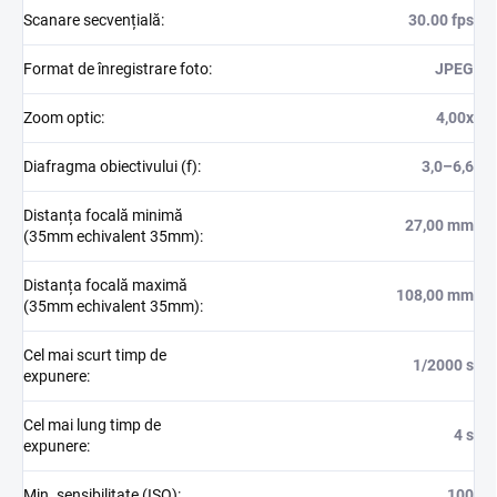
Scanare secvențială
:
30.00 fps
Format de înregistrare foto
:
JPEG
Zoom optic
:
4,00x
Diafragma obiectivului (f)
:
3,0–6,6
Distanța focală minimă
27,00 mm
(35mm echivalent 35mm)
:
Distanța focală maximă
108,00 mm
(35mm echivalent 35mm)
:
Cel mai scurt timp de
1/2000 s
expunere
:
Cel mai lung timp de
4 s
expunere
:
Min. sensibilitate (ISO)
:
100