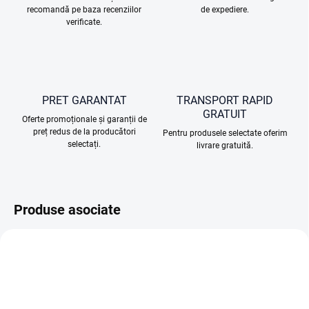
recomandă pe baza recenziilor
de expediere.
verificate.
PRET GARANTAT
TRANSPORT RAPID
GRATUIT
Oferte promoționale și garanții de
preț redus de la producători
Pentru produsele selectate oferim
selectați.
livrare gratuită.
Produse asociate
TIP
TIP