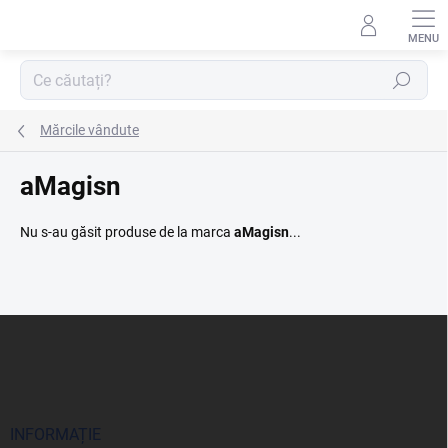
Treci
la
conținut
Căutare
Mărcile vândute
aMagisn
Nu s-au găsit produse de la marca
aMagisn
...
S
u
b
s
o
l
INFORMAȚIE