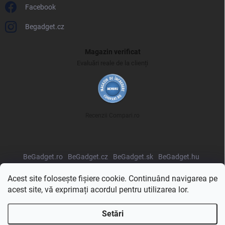
Facebook
Begadget.cz
Magazin verificat
Evaluări reale de la clienți
Recenzii Compari.ro
BeGadget.ro
BeGadget.cz
BeGadget.sk
BeGadget.hu
BeGadget.pl
BeGadget.bg
BeGadget.hr
BeGadget.si
Acest site folosește fișiere cookie. Continuând navigarea pe
acest site, vă exprimați acordul pentru utilizarea lor.
Setări