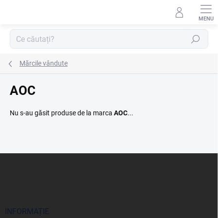
Treci
la
conținut
Căutare
Mărcile vândute
AOC
Nu s-au găsit produse de la marca
AOC
...
S
u
b
s
o
l
INFORMAȚIE