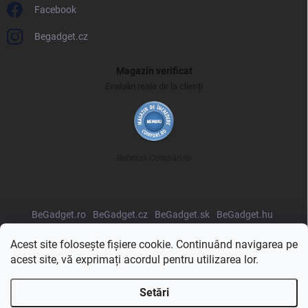
Facebook
Begadget.cz
Magazin verificat
Evaluări reale de la clienți
Recenzii Compari.ro
BeGadget.ro
BeGadget.cz
BeGadget.sk
BeGadget.hu
BeGadget.pl
BeGadget.bg
BeGadget.hr
BeGadget.si
Acest site folosește fișiere cookie. Continuând navigarea pe
acest site, vă exprimați acordul pentru utilizarea lor.
Setări