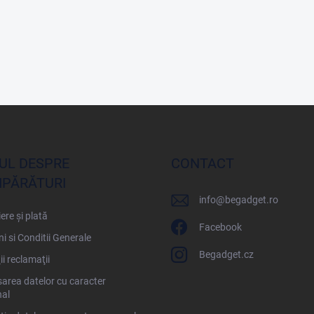
UL DESPRE
CONTACT
PĂRĂTURI
info
@
begadget.ro
ere și plată
Facebook
i si Conditii Generale
Begadget.cz
ii reclamaţii
area datelor cu caracter
al