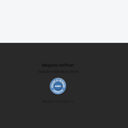
Magazin verificat
Evaluări reale de la clienți
Recenzii Compari.ro