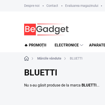
Treci
Despre noi
Contact
Evaluarea magazinului
la
conținut
🔥 PROMOȚII
ELECTRONICE
APARATE
Acasă
Mărcile vândute
BLUETTI
BLUETTI
Nu s-au găsit produse de la marca
BLUETTI
...