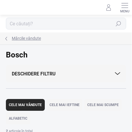
Treci
la
conținut
Căutare
Mărcile vândute
Bosch
DESCHIDERE FILTRU
S
e
CELE MAI VÂNDUTE
CELE MAI IEFTINE
CELE MAI SCUMPE
l
e
ALFABETIC
c
t
2
articole în total