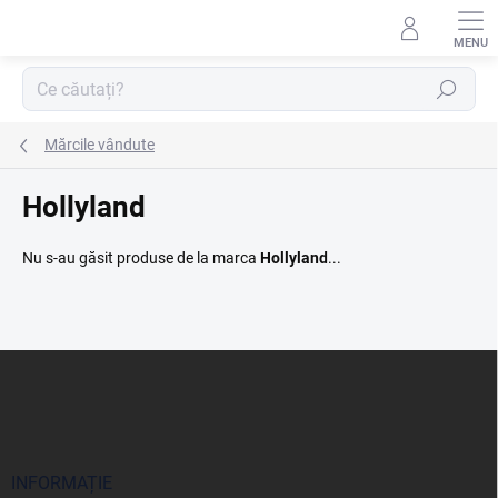
Treci
la
conținut
Căutare
Mărcile vândute
Hollyland
Nu s-au găsit produse de la marca
Hollyland
...
S
u
b
s
o
l
INFORMAȚIE