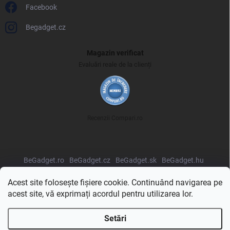
Facebook
Begadget.cz
Magazin verificat
Evaluări reale de la clienți
Recenzii Compari.ro
BeGadget.ro
BeGadget.cz
BeGadget.sk
BeGadget.hu
BeGadget.pl
BeGadget.bg
BeGadget.hr
BeGadget.si
Acest site folosește fișiere cookie. Continuând navigarea pe
acest site, vă exprimați acordul pentru utilizarea lor.
Setări