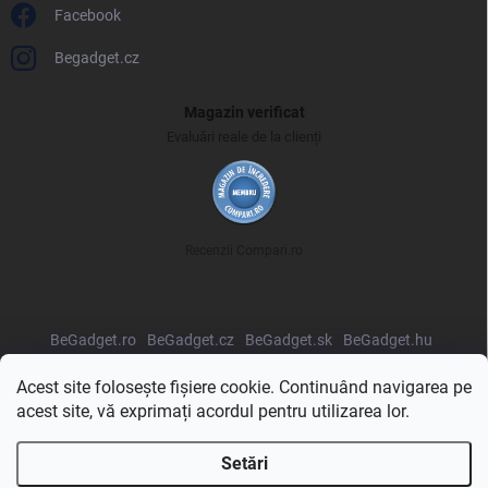
Facebook
Begadget.cz
Magazin verificat
Evaluări reale de la clienți
Recenzii Compari.ro
BeGadget.ro
BeGadget.cz
BeGadget.sk
BeGadget.hu
BeGadget.pl
BeGadget.bg
BeGadget.hr
BeGadget.si
Acest site folosește fișiere cookie. Continuând navigarea pe
acest site, vă exprimați acordul pentru utilizarea lor.
Setări