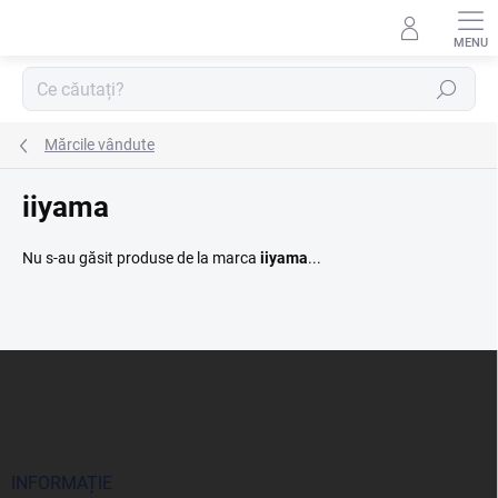
Treci
la
conținut
Căutare
Mărcile vândute
iiyama
Nu s-au găsit produse de la marca
iiyama
...
S
u
b
s
o
l
INFORMAȚIE