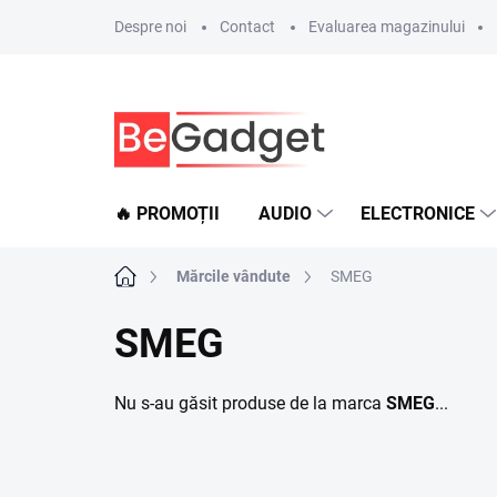
Treci
Despre noi
Contact
Evaluarea magazinului
la
conținut
🔥 PROMOȚII
AUDIO
ELECTRONICE
Acasă
Mărcile vândute
SMEG
SMEG
Nu s-au găsit produse de la marca
SMEG
...