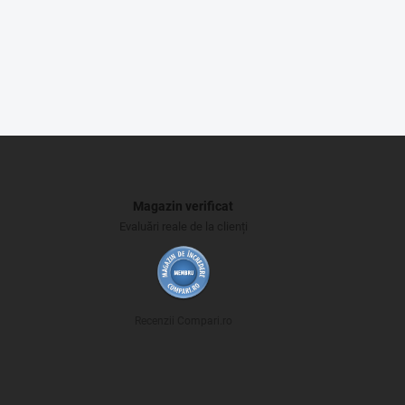
Magazin verificat
Evaluări reale de la clienți
Recenzii Compari.ro