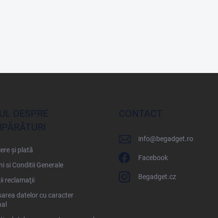
UL DESPRE
CONTACT
PĂRĂTURI
info
@
begadget.ro
ere și plată
Facebook
i si Conditii Generale
Begadget.cz
ii reclamaţii
area datelor cu caracter
al