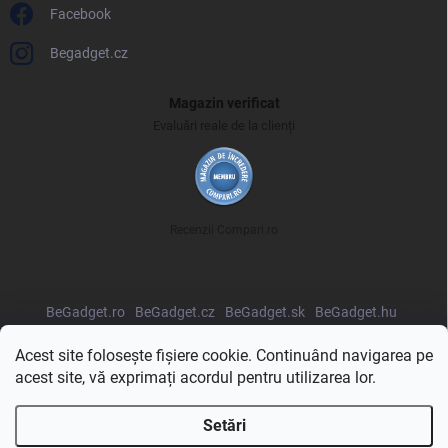
Facebook
Begadget.cz
Magazin verificat
Evaluări reale de la clienți
Recenzii Compari.ro
BeGadget.ro
BeGadget.cz
BeGadget.sk
BeGadget.hu
BeGadget.pl
BeGadget.bg
BeGadget.hr
BeGadget.si
Acest site folosește fișiere cookie. Continuând navigarea pe
acest site, vă exprimați acordul pentru utilizarea lor.
Setări