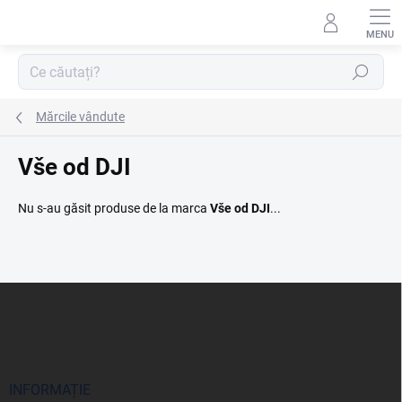
Treci
la
conținut
Căutare
Mărcile vândute
Vše od DJI
Nu s-au găsit produse de la marca
Vše od DJI
...
S
u
b
s
o
l
INFORMAȚIE