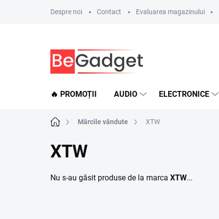
Treci
Despre noi
Contact
Evaluarea magazinului
la
conținut
🔥 PROMOȚII
AUDIO
ELECTRONICE
Acasă
Mărcile vândute
XTW
XTW
Nu s-au găsit produse de la marca
XTW
...