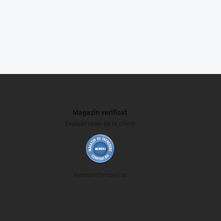
Magazin verificat
Evaluări reale de la clienți
Recenzii Compari.ro