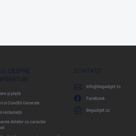
UL DESPRE
CONTACT
PĂRĂTURI
info
@
begadget.ro
ere și plată
Facebook
i si Conditii Generale
Begadget.cz
ii reclamaţii
area datelor cu caracter
al