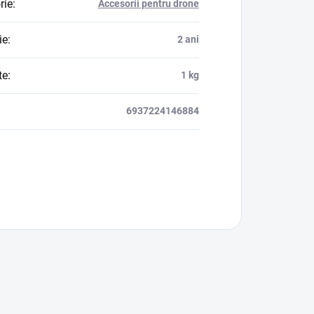
rie
:
Accesorii pentru drone
ie
:
2 ani
te
:
1 kg
6937224146884