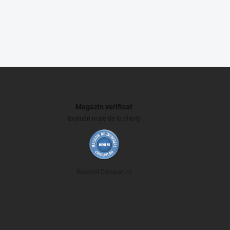
Magazin verificat
Evaluări reale de la clienți
Recenzii Compari.ro