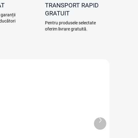
AT
TRANSPORT RAPID
GRATUIT
 garanții
oducători
Pentru produsele selectate
oferim livrare gratuită.
0002
F18.09-01
GRATUIT
Produsul
STOC
următor
ÎN STOC (DEPOZIT EXTERN)
e