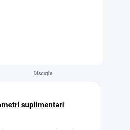
DJI Mini 5 Pro (DJI RC-
N3)
4 240 lei
Adaugă în Coş
Discuţie
metri suplimentari