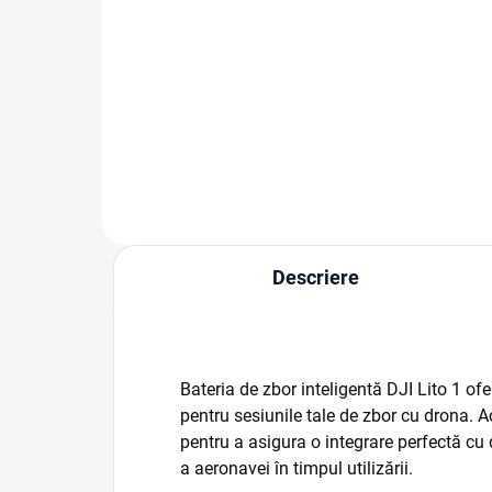
Co
1 700 lei
2 5
Adaugă în Coş
Descriere
Bateria de zbor inteligentă DJI Lito 1 of
pentru sesiunile tale de zbor cu drona. A
pentru a asigura o integrare perfectă c
a aeronavei în timpul utilizării.