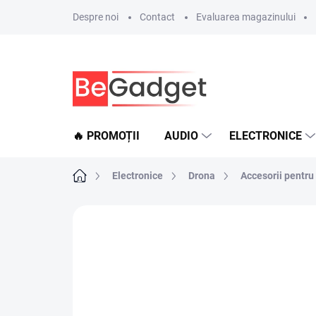
Treci
Despre noi
Contact
Evaluarea magazinului
la
conținut
🔥 PROMOȚII
AUDIO
ELECTRONICE
Acasă
Electronice
Drona
Accesorii pentru
Neevaluat
Detalii de evaluare
MARC