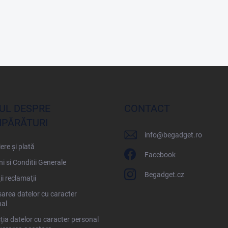
UL DESPRE
CONTACT
PĂRĂTURI
info
@
begadget.ro
ere și plată
Facebook
i si Conditii Generale
Begadget.cz
ii reclamaţii
area datelor cu caracter
al
ția datelor cu caracter personal