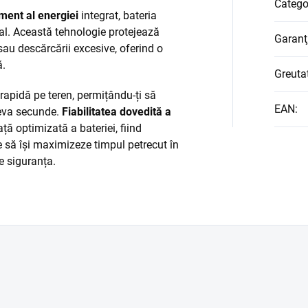
Catego
ent al energiei
integrat, bateria
eal. Această tehnologie protejează
Garanţ
au descărcării excesive, oferind o
ă.
Greuta
rapidă pe teren, permițându-ți să
EAN
:
teva secunde.
Fiabilitatea dovedită a
ă optimizată a bateriei, fiind
e să își maximizeze timpul petrecut în
e siguranța.