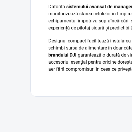
Datorită
sistemului avansat de managem
monitorizează starea celulelor în timp r
echipamentul împotriva supraîncărcării s
experiență de pilotaj sigură și predictibil
Designul compact facilitează instalarea 
schimbi sursa de alimentare în doar câ
brandului DJI
garantează o durată de viaț
accesoriul esențial pentru oricine doreșt
aer fără compromisuri în ceea ce priveșt