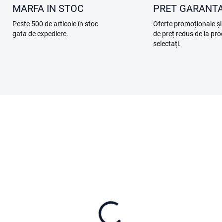
MARFA IN STOC
PRET GARANT
Peste 500 de articole în stoc
Oferte promoționale și
gata de expediere.
de preț redus de la pr
selectați.
A12.05.0015
A12.05.
ÎN STOC
ÎN 
 Lito 1 Fly More
DJI Avata 360 Fly Mor