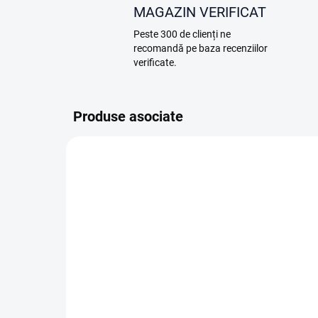
MAGAZIN VERIFICAT
Peste 300 de clienți ne
recomandă pe baza recenziilor
verificate.
Produse asociate
A12.05.0010
ÎN STOC (DEPOZIT EXTERN)
DJI Lito 1 (DJI RC-N3)
DJI