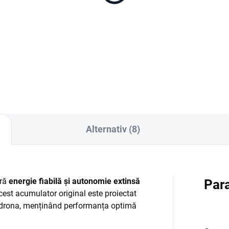
mbo (DJI RC-N3)
Combo (DJI RC 2)
00 lei
4 880 lei
Adaugă în Coş
Adaugă în Coş
Alternativ (8)
eră
energie fiabilă și autonomie extinsă
Para
cest acumulator original este proiectat
u drona, menținând performanța optimă