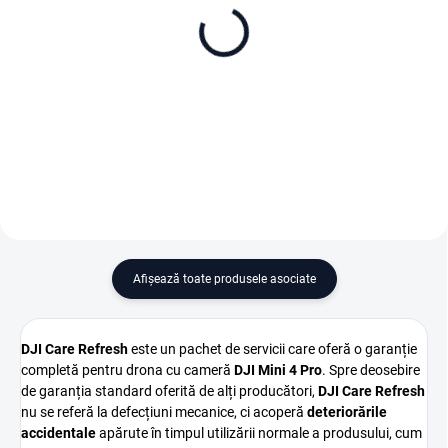
DJI Mini 4 Pro (RC 2)
DJI Lito 1 (DJI RC-N3)
4 490 lei
1 700 lei
Adaugă în Coş
Adaugă în Coş
Afişează toate produsele asociate
DJI
Care
Refresh
este
un
pachet
de
servicii
care
oferă
o
garanție
completă
pentru
drona
cu
cameră
DJI
Mini 4
Pro
.
Spre
deosebire
de
garanția
standard
oferită
de
alți
producători,
DJI
Care
Refresh
nu
se
referă
la
defecțiuni
mecanice,
ci
acoperă
deteriorările
accidentale
apărute
în
timpul
utilizării
normale
a
produsului,
cum