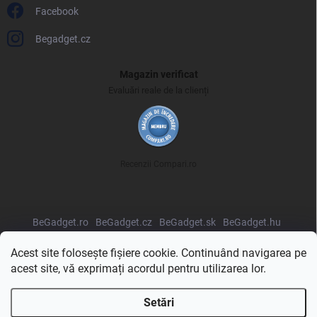
Facebook
Begadget.cz
Magazin verificat
Evaluări reale de la clienți
Recenzii Compari.ro
BeGadget.ro
BeGadget.cz
BeGadget.sk
BeGadget.hu
BeGadget.pl
BeGadget.bg
BeGadget.hr
BeGadget.si
Acest site folosește fișiere cookie. Continuând navigarea pe
acest site, vă exprimați acordul pentru utilizarea lor.
Setări