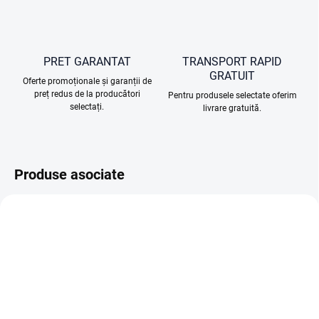
PRET GARANTAT
TRANSPORT RAPID
GRATUIT
Oferte promoționale și garanții de
preț redus de la producători
Pentru produsele selectate oferim
selectați.
livrare gratuită.
Produse asociate
GRATUIT
ÎN STOC (DEPOZIT EXTERN)
ÎN STOC (DEPOZIT EXTERN)