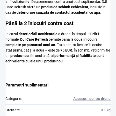
ar
fi
coliziunile
.
De
asemenea,
contra
unui
cost
suplimentar,
DJI
Care
Refresh
oferă
un
produs
de
schimb
echivalent
,
inclusiv
în
caz
de
deteriorare
cauzată
de
contactul
accidental
cu
apa
.
Până
la 2
înlocuiri
contra
cost
În
cazul
deteriorării
accidentale
a
dronei
în
timpul
utilizării
normale,
DJI
Care
Refresh
permite
până
la
două
înlocuiri
complete
pe
parcursul
unui
an
.
Taxa
pentru
fiecare
înlocuire –
atât
prima,
cât
și
a
doua –
este
de
75
EUR
.
În
schimb,
veți
primi
fie
un
produs
nou
,
fie
unul
a
cărui
performanță
și
fiabilitate
sunt
echivalente
cu
ale
unui
produs
nou
.
Parametri suplimentari
Categorie
:
Accesorii pentru drone
Greutate
:
0.1 kg