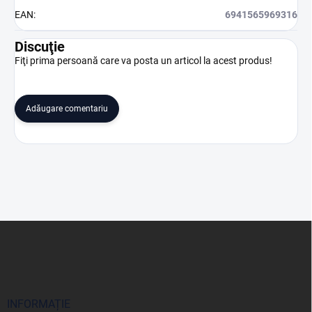
EAN
:
6941565969316
Discuţie
Fiţi prima persoană care va posta un articol la acest produs!
Adăugare comentariu
S
u
b
s
o
l
INFORMAȚIE