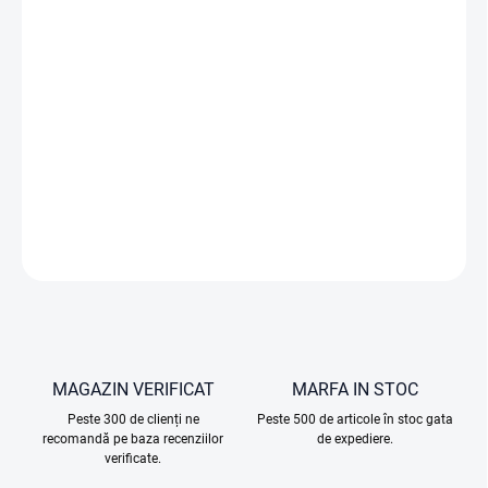
DJI
Care
Refresh
este
un
pachet
de
servicii
care
oferă
o
garanție
completă
pentru
drona
cu
cameră
DJI
Mini 4
Pro
.
Spre
deosebire
de
garanția
standard
oferită
de
alți
producători,
DJI
Care
Refresh
nu
acoperă
doar
defecțiunile
mecanice,
ci
oferă
protecție
în
caz
de
deteriorări
accidentale
apărute
în
timpul
utilizării
normale
a
produsului,
cum
ar
fi
coliziunile
.
De
asemenea,
contra
unui
cost
suplimentar,
DJI
Care
Refresh
oferă
un
înlocuitor
echivalent
și
în
caz
de
deteriorare
cauzată
de
contactul
accidental
cu
apa
.
INFORMAŢII DETALIATE
ÎNTREABĂ
MAGAZIN VERIFICAT
MARFA IN STOC
Peste 300 de clienți ne
Peste 500 de articole în stoc gata
recomandă pe baza recenziilor
de expediere.
verificate.