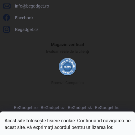
info
@
begadget.ro
Facebook
Begadget.cz
Magazin verificat
Evaluări reale de la clienți
Recenzii Compari.ro
BeGadget.ro
BeGadget.cz
BeGadget.sk
BeGadget.hu
BeGadget.pl
BeGadget.bg
BeGadget.hr
BeGadget.si
Acest site folosește fișiere cookie. Continuând navigarea pe
acest site, vă exprimați acordul pentru utilizarea lor.