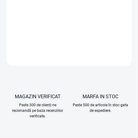
−
+
Adăuga în coş
Stația de încărcare DJI Lito X1 permite încărcarea bidirecțională
eficientă a bateriilor și a dispozitivelor simultan.
INFORMAŢII DETALIATE
ÎNTREABĂ
MAGAZIN VERIFICAT
MARFA IN STOC
Peste 300 de clienți ne
Peste 500 de articole în stoc gata
recomandă pe baza recenziilor
de expediere.
verificate.