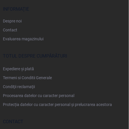
o
l
INFORMAȚIE
Despre noi
Contact
Evaluarea magazinului
TOTUL DESPRE CUMPĂRĂTURI
Expediere și plată
Termeni si Conditii Generale
Condiţii reclamaţii
Procesarea datelor cu caracter personal
Protecția datelor cu caracter personal și prelucrarea acestora
CONTACT