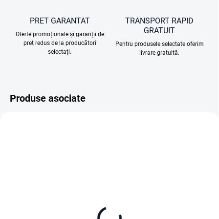
PRET GARANTAT
TRANSPORT RAPID
GRATUIT
Oferte promoționale și garanții de
preț redus de la producători
Pentru produsele selectate oferim
selectați.
livrare gratuită.
Produse asociate
ÎN STOC (DEPOZIT EXTERN)
ÎN STOC (DEPOZIT EXTERN)
DJI Lito X1 (DJI RC-N3)
DJI Lito X1 Fly More