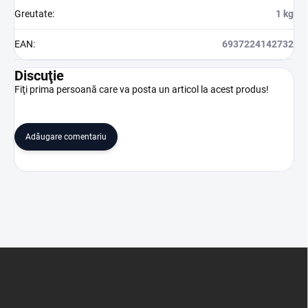
Greutate
:
1 kg
EAN
:
6937224142732
Discuţie
Fiţi prima persoană care va posta un articol la acest produs!
Adăugare comentariu
S
u
b
s