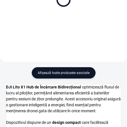
Combo (DJI RC 2)
2 250 lei
3 620 lei
Adaugă în Coş
Adaugă în Coş
Afişează toate produsele asociate
DJI Lito X1 Hub de Încărcare Bidirecțional
optimizează fluxul de
lucru al piloților, permițând alimentarea eficientă a bateriilor
pentru sesiuni de zbor prelungite. Acest accesoriu original asigură
o gestionare inteligentă a energiei, fiind esențial pentru
menținerea dronei gata de utilizare în orice moment.
Dispozitivul dispune de un
design compact
care facilitează